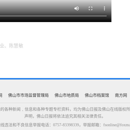
业、陈慧敏
网
佛山市市场监督管理局
佛山市地质局
佛山市档案馆
南方网
佛山日报的各种新闻﹑信息和各种专题专栏资料，均为佛山日报及佛山在线版
声明，佛山日报将依法追究其相关法律责任。
违法和不良信息举报电话：0757-83398339，举报邮箱：fsonline@foxmail