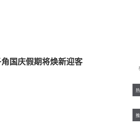
子角国庆假期将焕新迎客
热
推