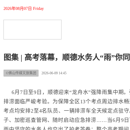
2026年08月07日 Friday
图集 | 高考落幕，顺德水务人“雨”你
©佛山传媒文旅集团
2026-06-09 14:45
6月7日至9日，顺德迎来“龙舟水”强降雨集中期
排涝面临严峻考验。为保障全区13个考点周边排水
考点均安排2至4名队员、一辆排涝车全天候定点驻
子、加密巡查管网、随时启动应急排涝……当6月9
雨中坚守的水务人也交出了护考答卷：整个高考期间