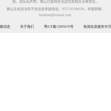
用。违反此声明，佛山日报将依法追究其相关法律责任。
佛山在线违法和不良信息举报电话：0757-83398339，举报邮箱：
fsonline@foxmail.com.
报动态
关于我们
粤ICP备12005670号
新闻信息服务许