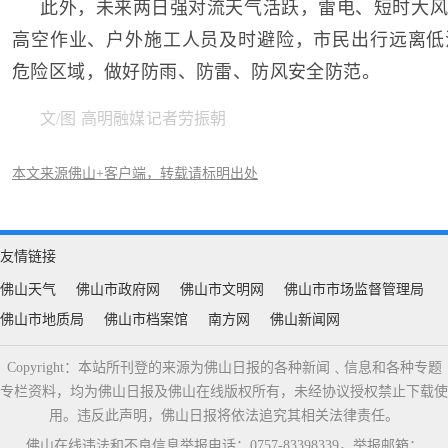
此外，未来两日强对流天气活跃，雷电、短时大风
高空作业、户外施工人员及时避险，市民出行远离低
危险区域，做好防雨、防雷、防风安全防范。
文/图 高明融媒记者劳振朝
本文来源佛山+客户端，转载请标明出处
友情链接
佛山天气
佛山市政府网
佛山市文明网
佛山市市场监督管理局
佛山市地质局
佛山市档案馆
南方网
佛山新闻网
Copyright：本站所刊登的来源为佛山日报的各种新闻﹑信息和各种专题
专栏资料，均为佛山日报及佛山在线版权所有，未经协议授权禁止下载使
用。违反此声明，佛山日报将依法追究其相关法律责任。
佛山在线违法和不良信息举报电话：0757-83398339，举报邮箱：