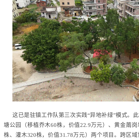
这已是驻镇工作队第三次实践“异地补绿”模式。
塘公园（移植乔木60株，价值22.9万元）、黄金䓣
株、灌木320株，价值31.78万元）两个项目。跨