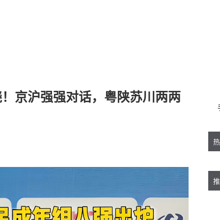
晓！京沪强强对话，粤陕苏川两两
热
推