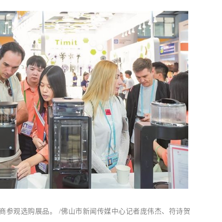
，客商参观选购展品。 /佛山市新闻传媒中心记者庞伟杰、符诗贺