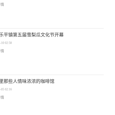
详情
乐平镇第五届雪梨瓜文化节开幕
-10 02:58
详情
里那些人情味浓浓的咖啡馆
-05 02:16
详情