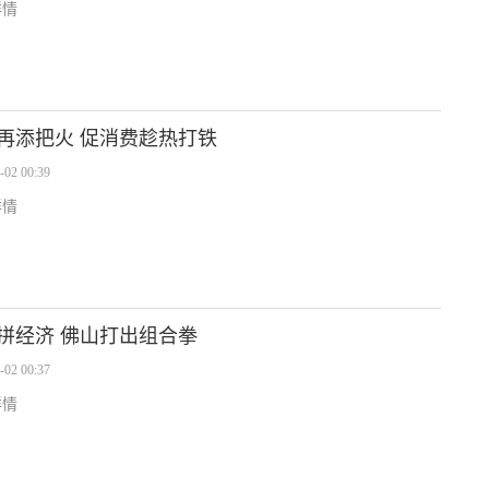
详情
再添把火 促消费趁热打铁
-02 00:39
详情
拼经济 佛山打出组合拳
-02 00:37
详情