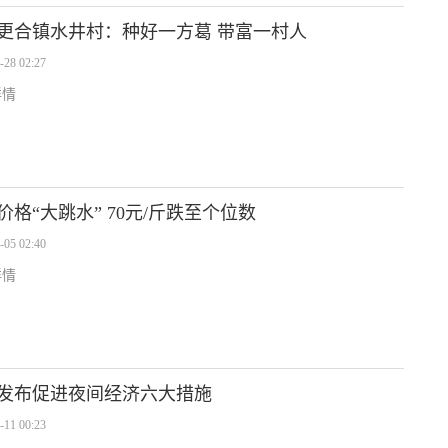
更合镇水井村：种好一方葛 带富一村人
-28 02:27
详情
价格“大跳水” 70元/斤跌至个位数
-05 02:40
详情
发布促进夜间经济六大措施
-11 00:23