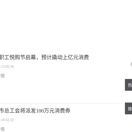
职工悦购节启幕，预计撬动上亿元消费
-13 02:34
详情
热
推
市总工会将派发100万元消费券
-10 02:33
详情