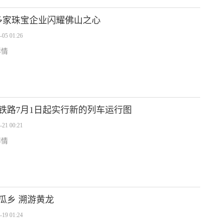
0多家珠宝企业闪耀佛山之心
-05 01:26
详情
铁路7月1日起实行新的列车运行图
-21 00:21
详情
瓜乡 溯游黄龙
-19 01:24