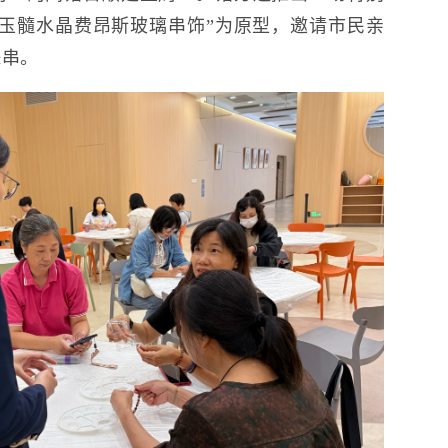
玉髓水晶费昂斯玻璃串饰”为原型，邀请市民亲
珠串。