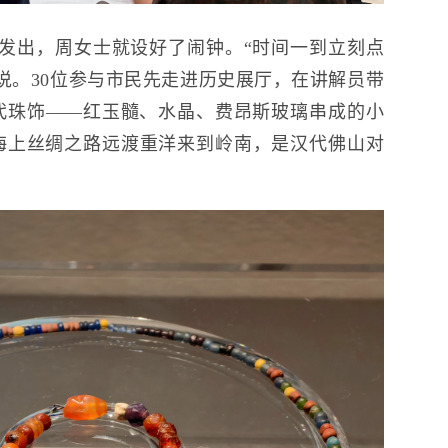
发出，周女士就设好了闹钟。“时间一到立刻点
说。30位参与市民先走进历史展厅，在讲解员带
代珠饰——红玉髓、水晶、费昂斯玻璃串成的小
海上丝绸之路远渡重洋来到岭南，是汉代佛山对