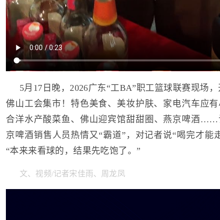
5月17日晚，2026广东“工BA”职工篮球联赛现场
佛山工会集市！特色美食、美妆护肤、家电汽车应有
合洋水产酸菜鱼、佛山迎宾馆甜甜圈、燕京啤酒……
京啤酒销售人员热情又“霸道”，对记者说“喝完才能
“本来来看球的，结果先吃饱了。”
文、视频/记者宋佳雨、周龙凤