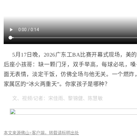
5月17日晚，2026广东工BA比赛开幕式现场，
后座小孩哥：缺一颗门牙，双手举高，每球必吼，嗓
面无表情，淡定干饭，仿佛全场与他无关。一个燃炸
家属区的“冰火两重天”。你家孩子是哪种？
文、视频/记者：宋佳雨、黎锦健、陈慧敏
本文来源佛山+客户端，转载请标明出处