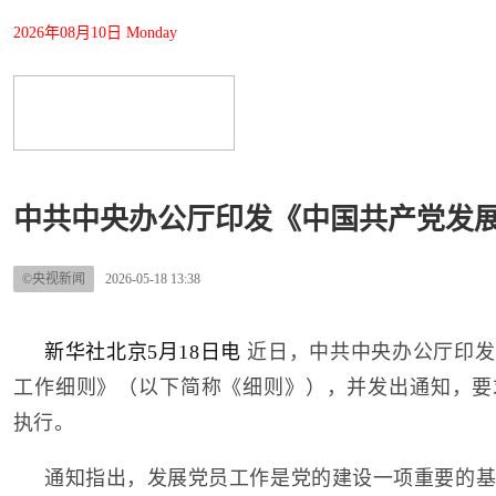
2026年08月10日 Monday
中共中央办公厅印发《中国共产党发
©央视新闻
2026-05-18 13:38
新华社北京5月18日电
近日，中共中央办公厅印发
工作细则》（以下简称《细则》），并发出通知，要
执行。
通知指出，发展党员工作是党的建设一项重要的基