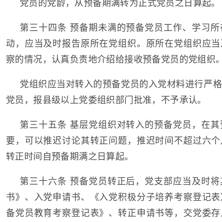
党员的党龄，从预备期满转为正式党员之日算起。
第三十四条 预备期未满的预备党员工作、学习所
动，应当及时报告原所在党组织。原所在党组织应当
察的情况，认真负责地介绍给接收预备党员的党组织
党组织应当对转入的预备党员的入党材料进行严格
党员，报县级以上党委组织部门批准，不予承认。
第三十五条 基层党组织对转入的预备党员，在其
要，可以推迟讨论其转正问题，推迟时间不超过六个
转正时间自预备期满之日算起。
第三十六条 预备党员转正后，党支部应当及时将
书》、入党申请书、《入党积极分子培养考察登记表
备党员教育考察登记表》、转正申请书等，交党委存