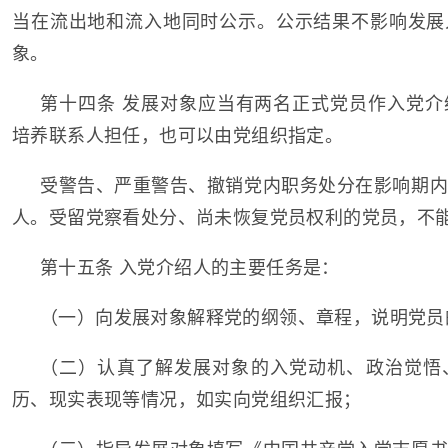
当在流出地和流入地同时公示。公示结果不影响发展
象。
第十四条 发展对象应当有两名正式党员作入党介
培养联系人担任，也可以由党组织指定。
受警告、严重警告、撤销党内职务处分在影响期内
人。受留党察看处分、尚未恢复党员权利的党员，不
第十五条 入党介绍人的主要任务是：
（一）向发展对象解释党的纲领、章程，说明党员
（二）认真了解发展对象的入党动机、政治觉悟
历、现实表现等情况，如实向党组织汇报；