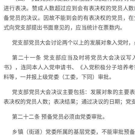
进行表决。赞成人数超过应到会有表决权的党员人数
备党员的决议。因故不能到会的有表决权的党员，在
式向党支部提出书面意见的，应当统计在票数内。
党支部党员大会讨论两个以上的发展对象入党时，
第二十一条 党支部应当及时将党员大会决议写
书》，连同本人入党申请书、《入党积极分子培养考
料等，一并报上级党委（工委，下同）审批。
党支部党员大会决议主要包括：发展对象的主要表
表决权的党员人数；表决结果；通过决议的日期；党
第二十二条 预备党员必须由党委审批。
乡镇（街道）党委所属的基层党委，不能审批预备