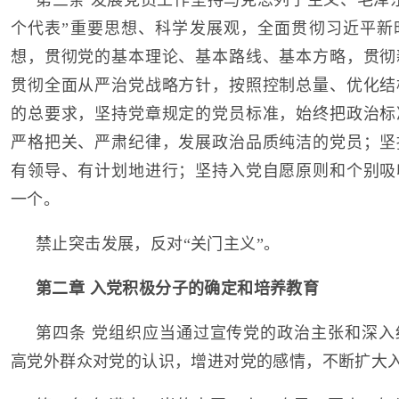
个代表”重要思想、科学发展观，全面贯彻习近平新
想，贯彻党的基本理论、基本路线、基本方略，贯彻
贯彻全面从严治党战略方针，按照控制总量、优化结
的总要求，坚持党章规定的党员标准，始终把政治标
严格把关、严肃纪律，发展政治品质纯洁的党员；坚
有领导、有计划地进行；坚持入党自愿原则和个别吸
一个。
禁止突击发展，反对“关门主义”。
第二章 入党积极分子的确定和培养教育
第四条 党组织应当通过宣传党的政治主张和深入
高党外群众对党的认识，增进对党的感情，不断扩大