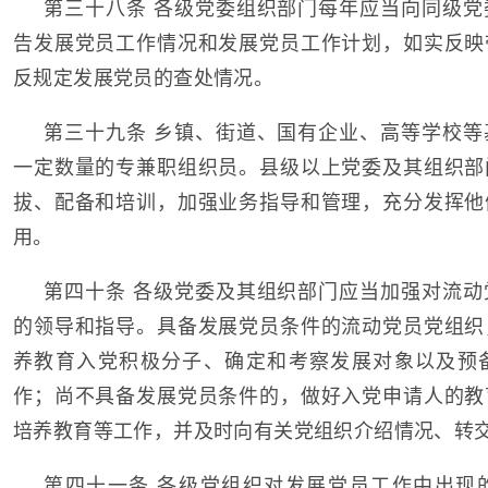
第三十八条 各级党委组织部门每年应当向同级党
告发展党员工作情况和发展党员工作计划，如实反映
反规定发展党员的查处情况。
第三十九条 乡镇、街道、国有企业、高等学校等
一定数量的专兼职组织员。县级以上党委及其组织部
拔、配备和培训，加强业务指导和管理，充分发挥他
用。
第四十条 各级党委及其组织部门应当加强对流动
的领导和指导。具备发展党员条件的流动党员党组织
养教育入党积极分子、确定和考察发展对象以及预
作；尚不具备发展党员条件的，做好入党申请人的教
培养教育等工作，并及时向有关党组织介绍情况、转
第四十一条 各级党组织对发展党员工作中出现